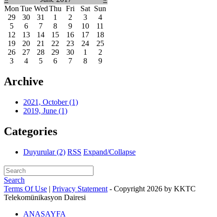
Mon
Tue
Wed
Thu
Fri
Sat
Sun
29
30
31
1
2
3
4
5
6
7
8
9
10
11
12
13
14
15
16
17
18
19
20
21
22
23
24
25
26
27
28
29
30
1
2
3
4
5
6
7
8
9
Archive
2021, October
(1)
2019, June
(1)
Categories
Duyurular
(2)
RSS
Expand/Collapse
Search
Terms Of Use
|
Privacy Statement
-
Copyright 2026 by KKTC
Telekomünikasyon Dairesi
ANASAYFA