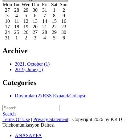
Mon
Tue
Wed
Thu
Fri
Sat
Sun
27
28
29
30
31
1
2
3
4
5
6
7
8
9
10
11
12
13
14
15
16
17
18
19
20
21
22
23
24
25
26
27
28
29
30
31
1
2
3
4
5
6
Archive
2021, October
(1)
2019, June
(1)
Categories
Duyurular
(2)
RSS
Expand/Collapse
Search
Terms Of Use
|
Privacy Statement
-
Copyright 2026 by KKTC
Telekomünikasyon Dairesi
ANASAYFA